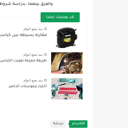
والفرق بينهما .بدراسة شروط
قد يعجبك ايضا
منذ بضع اعوام
مقارنه بسيطه بين كباسي
منذ بضع اعوام
طريقة معرفة تفويت الكباس
منذ بضع اعوام
أختبار ترموستات الدامبر
الأقسام
دردشة