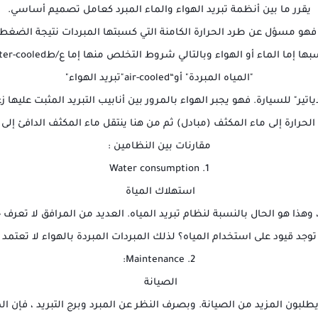
يقرر ما بين أنظمة تبريد الهواء والماء المبرد كعامل تصميم أساسي.
 فهو مسؤل عن طرد الحرارة الكامنة التي كسبتها المبردات نتيجة الضغط ، 
ها إما الماء أو الهواء وبالتالي شروط التخلص منها إما ع/طwater-cooled
"المياه المبردة" أو“air-cooled"تبريد الهواء"
ياتير" للسيارة. فهو يجبر الهواء بالمرور بين أنابيب التبريد المثبت علي
 الحرارة إلى ماء المكثف (مبادل) ثم من هنا ينتقل ماء المكثف الدافئ إلى بر
مقارنات بين النظامين :
1. Water consumption
استهلاك المياة
، وهذا هو الحال بالنسبة لنظام تبريد المياه. العديد من المرافق لا تعرف ح
جد قيود على استخدام المياه؟ لذلك المبردات المبردة بالهواء لا تعتمد 
2. Maintenance:
الصيانة
يطلبون المزيد من الصيانة. وبصرف النظر عن المبرد وبرج التبريد ، فإن ا