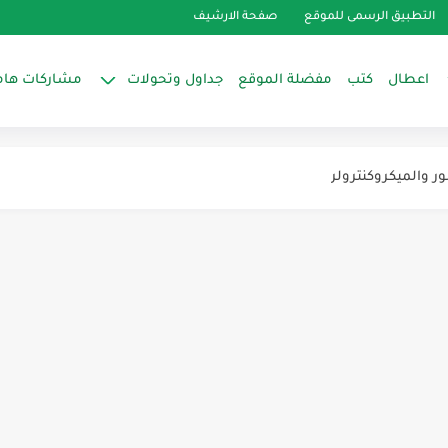
التطبيق الرسمى للموقع
صفحة الارشيف
اعطال
كتب
مفضلة الموقع
جداول وتحولات
مشاركات هام
ر والميكروكنترولر
بين عدد اللفات للمحول الكهربى...
د
لغرفة
كييف