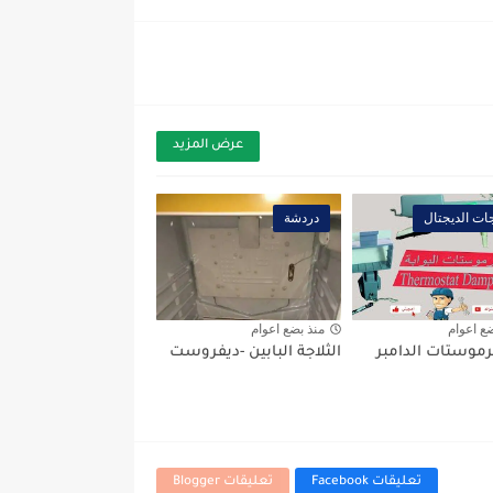
عرض المزيد
جات الديجتال
دردشة
ضع اعوام
منذ بضع اعوام
ترموستات الدامبر
الثلاجة البابين -ديفروست
تعليقات Facebook
تعليقات Blogger