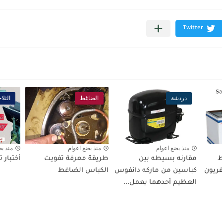
دردشة
الضاغط
الثلا
منذ بضع اعوام
منذ بضع اعوام
منذ ب
ط
مقارنه بسيطه بين
طريقة معرفة تفويت
أختبار 
فريون r404 بفريون
كباسين من ماركه دانفوس
الكباس الضاغط
العظيم أحدهما يعمل...