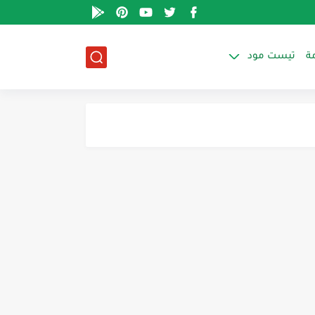
ة
تيست مود