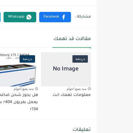
مقالات قد تهمك
دردشة
دردشة
منذ بضع اعوام
منذ بضع اعوام
معلومات تهمك انت
هل يجوز شحن ضاغ
يعمل ب
r134
تعليقات