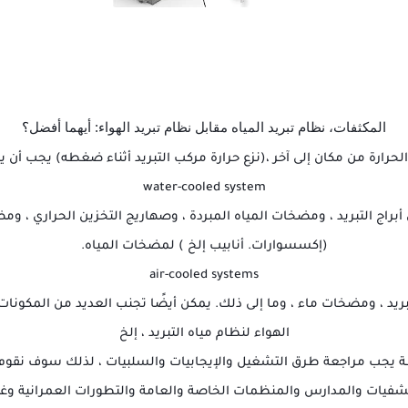
المكثفات، نظام تبريد المياه مقابل نظام تبريد الهواء: أيهما أفضل؟
لحرارة من مكان إلى آخر ،(نزع حرارة مركب التبريد أثناء ضغطه) يجب أن 
water-cooled system
 أبراج التبريد ، ومضخات المياه المبردة ، وصهاريج التخزين الحراري ، ومض
(إكسسوارات. أنابيب إلخ ) لمضخات المياه.
air-cooled systems
 تبريد ، ومضخات ماء ، وما إلى ذلك. يمكن أيضًا تجنب العديد من المكونات 
الهواء لنظام مياه التبريد ، إلخ
ة يجب مراجعة طرق التشغيل والإيجابيات والسلبيات ، لذلك سوف نقوم
تشفيات والمدارس والمنظمات الخاصة والعامة والتطورات العمرانية وغ