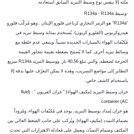
ملئه إلا بنفس نوع وسيط التبريد السابق استعادته.
-وسيط R134a - R134a
"R134a" هو الرمز التجاري لرباعي فلورو الإيثان . وهو مُركّب فلورو
هيدروكربوني (الفلورو كربون)، يُستخدم بمثابة وسيط تبريد في
مُكيّفات الهواء بالسيارات الجديدة نسبياً. وينبغي عدم خلطه مع
وسائط تبريد أخرى. كما لا يُسمح بضغطه بقيمة تتجاوز القيمة
الحرجة لضغطه، والتي تبلغ 40.56 بار. ووسيط التبريد R134a سريع
التطاير إلى مواضع التسريب، وهذه لا يمكن التعرّف عليها بدقة إلا
باستخدام كاشف خاص.
خزان وسيط التبريد (مكيف الهواء) " خزان الفريون " - (fluid
container (AC
هو خزان إمداد بوسيط التبريد، يوجد في مُكيّفات الهواء، ومُزوداً
بصمام التمدد (مكيف الهواء). ويُركب على جانب الضغط العالي بين
المكثف وصمام التمدّد، ويعمل على مُعادلة الاهتزازات التي تحدث