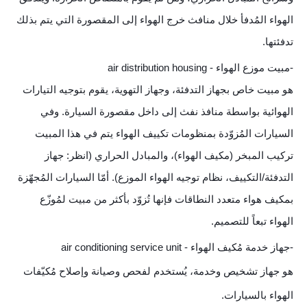
الهواء المُدفأ خلال منافث خرج الهواء إلى المقصورة التي يتم بذلك
تدفئتها.
-مبيت موزع الهواء - air distribution housing
هو مبيت خاص بجهاز التدفئة، وجهاز التهوية، يقوم بتوجيه التيارات
الهوائية بواسطة منافذ نفث إلى داخل مقصورة السيارة. وفي
السيارات المُزوّدة بمنظومات تكييف الهواء يتم في هذا المبيت
تركيب المبخر (مكيف الهواء)، والمبادل الحراري (انظر: جهاز
التدفئة/التكييف، نظام توجيه الهواء الموزع). أمّا السيارات المُجهّزة
بمكيف هواء متعدد النطاقات فإنها تُزوّد بأكثر من مبيت لمُوزّع
الهواء تبعاً للتصميم.
-جهاز خدمة مُكيف الهواء - air conditioning service unit
هو جهاز تشخيص وخدمة، يُستخدم لفحص وصيانة وإصلاح مُكيّفات
الهواء بالسيارات.