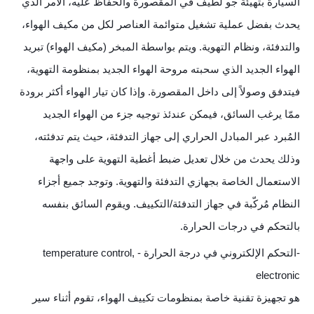
السيارة بتهيئة جو لطيف في المقصورة والحفاظ عليه، الأمر الذي
يحدث بفضل عملية تشغيل متوائمة العناصر لكل من مكيف الهواء،
والتدفئة، ونظام التهوية. ويتم بواسطة المبخر (مكيف الهواء) تبريد
الهواء الجديد الذي سحبته مروحة الهواء الجديد بمنظومة التهوية،
فيتدفق وصولاً إلى داخل المقصورة. وإذا كان تيار الهواء أكثر برودة
ممّا يرغب السائق، فيمكن عندئذ توجيه جزء من الهواء الجديد
المُبرد عبر المبادل الحراري إلى جهاز التدفئة، حيث يتم تدفئته،
وذلك يحدث من خلال تعديل ضبط أغطية التهوية على واجهة
الاستعمال الخاصة بجهازي التدفئة والتهوية. وتوجد جميع أجزاء
النظام مُركّبة في جهاز التدفئة/التكييف. ويقوم السائق بنفسه
بالتحكم في درجات الحرارة.
-التحكم الإلكتروني في درجة الحرارة - temperature control,
electronic
هو تجهيزة تقنية خاصة بمنظومات تكييف الهواء، تقوم أثناء سير