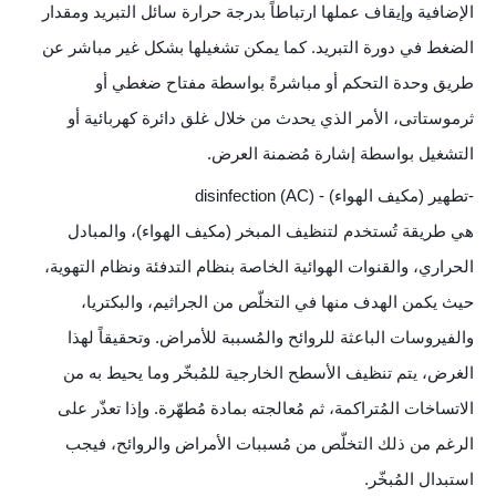
الإضافية وإيقاف عملها ارتباطاً بدرجة حرارة سائل التبريد ومقدار
الضغط في دورة التبريد. كما يمكن تشغيلها بشكل غير مباشر عن
طريق وحدة التحكم أو مباشرةً بواسطة مفتاح ضغطي أو
ثرموستاتى، الأمر الذي يحدث من خلال غلق دائرة كهربائية أو
التشغيل بواسطة إشارة مُضمنة العرض.
-تطهير (مكيف الهواء) - (disinfection (AC
هي طريقة تُستخدم لتنظيف المبخر (مكيف الهواء)، والمبادل
الحراري، والقنوات الهوائية الخاصة بنظام التدفئة ونظام التهوية،
حيث يكمن الهدف منها في التخلّص من الجراثيم، والبكتريا،
والفيروسات الباعثة للروائح والمُسببة للأمراض. وتحقيقاً لهذا
الغرض، يتم تنظيف الأسطح الخارجية للمُبخّر وما يحيط به من
الاتساخات المُتراكمة، ثم مُعالجته بمادة مُطهّرة. وإذا تعذّر على
الرغم من ذلك التخلّص من مُسببات الأمراض والروائح، فيجب
استبدال المُبخّر.