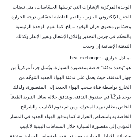
الوحدة المركزية الإشارات التي ترسلها الحسّاسات، مثل نبضات
الحقن الإلكتروني للبنزين، والقيم الفلطية لحسّاس درجة الحرارة
وحسّاس محتوى خزان الوقود ...إلخ. كما تقوم الوحدة الرئيسية
بالتحكم في جرس التحذير وإغلاق الإشعال ونفير الإنذار وكذلك
التدفئة الإضافية إن وجدت.
-مبادل حراري - heat exchanger
هو "وحدة تدفئة" خاصة بمقصورة السيارة، ويُمثل جزءاً مركزياً من
جهاز التدفئة، حيث يعمل على تدفئة الهواء الجديد المُوجّه من
الخارج بواسطة قناة سحب الهواء الجديد إلى المقصورة، ولذلك
يوجد مُركّباً في صندوق التدفئة. ويتدفق خلاله سائل التبريد المُدفأ
الخاص بنظام تبريد المحرك. ومن ثم تقوم الأنابيب والشرائح
الخاصة به بامتصاص الحرارة. كما يتدفق الهواء الجديد في المسار
المؤدي إلى مقصورة السيارة خلال المسافات البينية لأنابيب
وشرائح المُبادل الحراري، ومن ثم يقوم بامتصاص الحرارة. ويتدفق