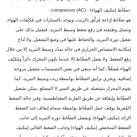
-ضغّاط (مكيف الهواء) - (compressor (AC
هو ضغّاط إزاحة مُزلّق بالزيت، ويوجد بالسيارات في مُكيّفات الهواء.
وتتمثل وظيفته في رفع ضغط وسيط التبريد، فيعمل بذلك على
تفعيل دورة التبريد، والحفاظ عليها في وضع التشغيل. ولا تُتاح
إمكانية الامتصاص الحراري في حالة تمدّد وسيط التبريد إلا من خلال
رفع الضغط. ولا يعمل الضغّاط إلا عندما يكون المحرك دائراً ومُكيّف
الهواء مُشغّلاً، كما أنه ينبغي في بعض التصميمات تشغيل مروحة
إضافية. ويجري تزليق الضغّاط بواسطة زيت وسيط التبريد، كما
يقوم المحرك بتشغيله عن طريق السير V المضلع. يمكن تشغيل
الضغّاط وإيقافه عن طريق القارنة المغناطيسية. وفي حالة الضغط
المُفرط يوقف عمل الضغّاط بواسطة صمام إيقاف عند الضغط
الزائد (مكيف الهواء). ويفصل الضغّاط دورة التبريد إلى جانب
الضغط المنخفض (مكيف الهواء) وجانب الضغط العالي (مكيف