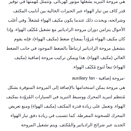
هي مروحة التبريد يشغلها موتور كهربائى. وتتمثل مُهمتها في توفير
قدر كاف من تيار الهواء عبر الحيزات الخالية بين أنابيب المكثف
وشرائحه، ويحدث ذلك عندما يكون مكيف الهواء مُشغلاً. وفي أغلب
الأحوال يتزامن دوران مروحة الرادياتير مع تشغيل مُكيّف الهواء. وإذا
كان مكيف الهواء مُزوّداً بمفتاح ضغط (مكيف الهواء)، فإنه يقوم
بتشغيل مروحة الرادياتير ارتباطاً بالضغط الموجود في جانب الضغط
العالي (مكيف الهواء). هذا ويمكن تركيب مروحة إضافية (مكيف
الهواء) تبعاً لنوع مُكيّف الهواء.
-مروحة إضافية - auxiliary fan
هي مروحة يمكن استخدامها بالإضافة إلى المروحة المتوفرة بشكل
مُنتظم لتبريد المحرك ووسيط التبريد في السيارات المُزوّدة بمكيف
الهواء. وتعمل على زيادة قدرة المكثف (مكيف الهواء) ومنع تعريض
المحرك للسخونة المفرطة. كما تتسبب في زيادة دفق تيار الهواء
الجديد عبر شرائح الرادياتير والمُكثف. ويتم تشغيل المروحة