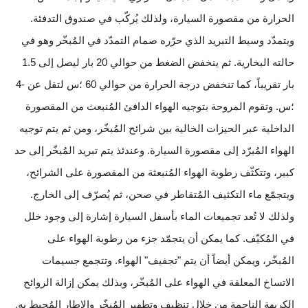
الحرارة من مقصورة السيارة، ولذلك يُركّب في صندوق التدفئة.
ويتمدّد وسيط التبريد الذي حرّره صمام التمدّد في المُبخّر وهو في
حالته البخارية. ثم ينخفض الضغط من حوالي 20 بار ليصل إلى 1.5
بار تقريباً، كما تنخفض درجة الحرارة من حوالي 60 ؛س لتقل عن -4
؛س. وتقوم المروحة بتوجيه الهواء الدافئ المُنبعث من المقصورة
الداخلية عبر الحيزات الخالية بين شرائح المُبخّر، ومن ثم يتم توجيه
الهواء المُبرّد إلى مقصورة السيارة. وعندئذ يتم تبريد المُبخّر إلى حد
كبير، وتتكثّف رطوبة الهواء المُنبعثة من المقصورة على الشرائح،
ويتجمّع ماء التكثيف المُتقاطر في صحن، ثم يُصرّف إلى الخارج.
ولذلك لا تُعد تجميعات الماء بأسفل السيارة إشارة إلى وجود خلل
في المُكيّف. كما يمكن أن يتجمّد جزء من رطوبة الهواء على
المُبخّر، ويمكن أيضاً أن يتم "تجفيف" الهواء. وتتجمع جسيمات
الاتساخ المعلقة في الهواء على المُبخّر، وبذلك يمكن إزالة الروائح
الكريهة الناجمة من خلال تنظيف وتطهير المُبخّر والإطار المُحيط به.