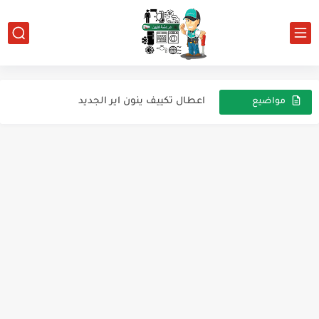
التفريغ والشحن
الغازات الخاملة واستخدمها فى التكييف
اعطال تكييف ينون اير الجديد
مواضيع
عشوائية
للارشيف ثلاجه شارب انفرتر
التحكم فى موتور الوحدة الخارجية للجهاز الانفيرتر
متى يفصل الكمبريسور عند تحقيق درجة حرارة الغرفة ومتى يعود...
هناك عاملان اساسيان سيحددان التردد السرعة التى يعمل بها الضاغط...
عملية الديفروست defrosting
سنسورات تكييف ينون اير موفر للطاقة
كارتة يونيون اير الموفر للطاقة كارتة تكييف يونيون اير انفرتر