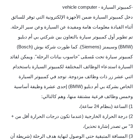
-كمبيوتر السيارة - vehicle computer
دخل كمبيوتر السيارة ضمن الأجهزة الإلكترونية التي توفر للسائق
أثناء القيادة معلومات هامة ومفيدة عن السيارة وعن سير الرحلة.
تم تطوير أول كمبيوتر سيارة بالتعاون بين شركتي بي أم دبليو
(BMW) وسيمنز (Siemens). كما طورت شركة بوش (Bosch)
كمبيوتر سيارة تحت مُسمّى "حاسوب بيانات الرحلة". ويمكن لقائد
السيارة استدعاء الوظائف المختلفة لكمبيوتر السيارة باستخدام
اثني عشر زر ذات وظائف مزدوجة. توجد في كمبيوتر السيارة
الخاص بشركة بي أم دبليو (BMW) إحدى عشرة وظيفة أساسية
وخمس وظائف فرعية مشتقة منها، وهم كالتالي:
1) الساعة (بنظام 24 ساعة)،
2) درجة الحرارة الخارجية (عندما تكون درجات الحرارة أقل من +
3° س تصدر إشارة تحذير)،
3) المسافة المتبقية حتى الوصول لنهاية هدف الرحلة (شريطة أن