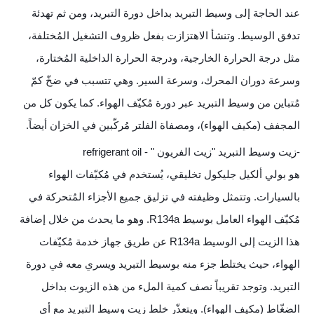
عند الحاجة إلى وسيط التبريد بداخل دورة التبريد، ومن ثم تهدئة
تدفق الوسيط. وتنشأ الاهتزازت بفعل ظروف التشغيل المُختلفة،
مثل درجة الحرارة الخارجية، ودرجة الحرارة الداخلية المُختارة،
وسرعة دوران المحرك، وسرعة السير. وهي تتسبب في ضخّ كمّ
مُتباين من وسيط التبريد عبر دورة مُكيّف الهواء. كما يكون كل من
المجفف (مكيف الهواء)، ومصفاة الفلتر مُركّبين في الخزان أيضاً.
-زيت وسيط التبريد "زيت الفريون " - refrigerant oil
هو بولي ألكيل جليكول تخليقي، يُستخدم في مُكيّفات الهواء
بالسيارات. وتتمثل وظيفته في تزليق جميع الأجزاء المُتحركة في
مُكيّف الهواء العامل بوسيط R134a. وهو ما يحدث من خلال إضافة
هذا الزيت إلى الوسيط R134a عن طريق جهاز خدمة مُكيّفات
الهواء، حيث يختلط جزء منه بوسيط التبريد ويسري معه في دورة
التبريد. وتوجد تقريباً نصف كمية الملء من هذه الزيوت بداخل
الضغّاط (مكيف الهواء). ويتعذّر خلط زيت وسيط التبريد مع أي