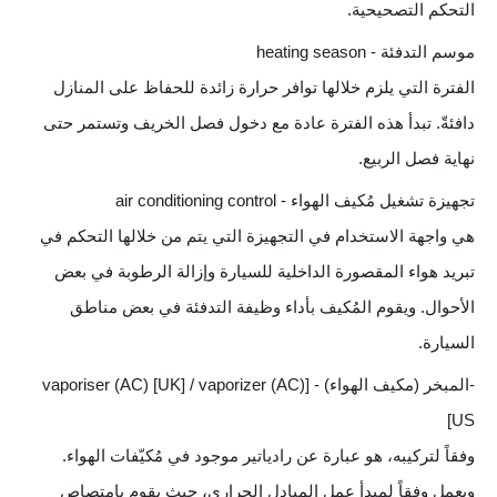
التحكم التصحيحية.
موسم التدفئة - heating season
الفترة التي يلزم خلالها توافر حرارة زائدة للحفاظ على المنازل
دافئةّ. تبدأ هذه الفترة عادة مع دخول فصل الخريف وتستمر حتى
نهاية فصل الربيع.
تجهيزة تشغيل مُكيف الهواء - air conditioning control
هي واجهة الاستخدام في التجهيزة التي يتم من خلالها التحكم في
تبريد هواء المقصورة الداخلية للسيارة وإزالة الرطوبة في بعض
الأحوال. ويقوم المُكيف بأداء وظيفة التدفئة في بعض مناطق
السيارة.
-المبخر (مكيف الهواء) - [vaporiser (AC) [UK] / vaporizer (AC)
[US
وفقاً لتركيبه، هو عبارة عن رادياتير موجود في مُكيّفات الهواء.
ويعمل وفقاً لمبدأ عمل المبادل الحراري، حيث يقوم بامتصاص