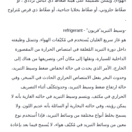
الهواء). ويمكن تصميمه على هيئة ضغّاط ذي كباس ترددي ، أو
ضغّاط حلزوني، أو ضغّاط بخلايا جناحية، أو ضغّاط ذي قرص مُتراوح
.
-وسيط التبريد"فريون" - refrigerant
هو غاز سريع الغليان يُستخدم في مُكيّفات الهواء. وتتمثل وظيفته
داخل دورة التبريد المُغلقة في امتصاص الحرارة من المقصورة
الداخلية للسيارة، ونقلها إلى مكان آخر، وتصريفها من هناك إلى
الخارج، الأمر الذي يحدث في حالة انخفاض ضغط وسيط التبريد،
وحدوث البخر بفعل الامتصاص الحراري الحادث في المبخر، وفي
حالة ارتفاع ضغط وسيط التبريد، وحدوثتكثّف أثناء التصريف
الحراري في مكثف. ويتسم وسيط التبريد في حالته الغازية بأنه لا
يمكن رؤيته، وفي حالته البخارية أو السائلة بأنه عديم اللون. ولا
يسمح بخلط أنواع مختلفة من وسائط التبريد، فإذا اُستخدم نوع
معين من وسائط التبريد في مُكيّف هواء، لا يُسمح فيما بعد بإعادة