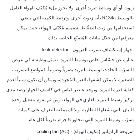
زيوت أو أي وسائط تبريد أخرى. ولا يجوز ملء مُكيّف الهواء العامل
بالوسيط R134a بأية زيوت أخرى. وترتبط الكمية التي ينبغي
استخدامها من زيت الضغّاط بتصميم مُكيّف الهواء، حيث يمكن
معرفتها من خلال بيانات المُصنّع الخاصة بذلك.
-جهاز إستكشاف تسرب الفريون - leak detector
عبارة عن حسّاس خاص بوسيط التبريد، تتمثل وظيفته في عرض
التسرّب الحادث لوسيط التبريد بصرياً وصوتياً. فمواضع التسريب
الصغيرة لا يمكن كشفها بالعين المُجردة، ويمكن أن تكون سبباً لعدم
كفاية قدرة التبريد. ويوجد عنصر قياس في كاشف الجهازلرصد مدى
تركيز وسيط التبريد الغازي في الهواء، ومن ثم يقوم بتفعيل وحدة
البيان التي تشغلها البطارية. وبذلك يمكنه التعرف على كميات
تسرّب وسيط التبريد التي تتجاوز 5 جرام تقريباً لكل عام.
-مروحة الرادياتير (مكيف الهواء) - (cooling fan (AC