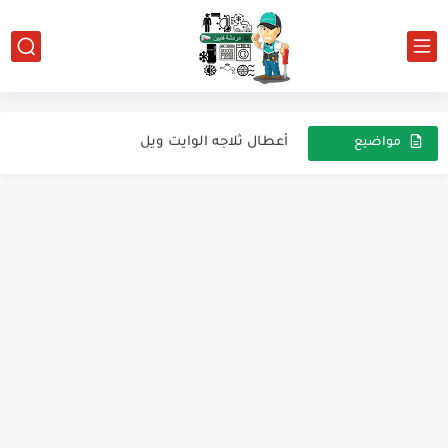
عطل سدد دائره التبريد
اعطال ثلاجة هاى سينس والتيست مود
أعطال ثلاجة يونيون أير
أعطال ثلاجه الوايت ويل
مواضيع
عشوائية
الديب فريزر التركي اللي نازل باسم وايت بوينت وزانوسي...
أعطال الثلاجه البيكو
الاعطال اللي بتظهر على الشاشة فى الديب فريزروالتلاجة الفريش...
اعطال الثلاجة الشارب
اعطال الثلاجات هاير