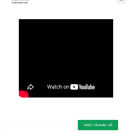
قد يعجبك ايضا