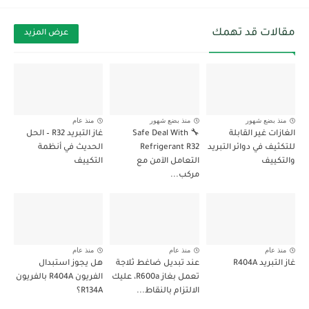
مقالات قد تهمك
عرض المزيد
منذ بضع شهور
منذ بضع شهور
منذ عام
الغازات غير القابلة
🔧 Safe Deal With
غاز التبريد R32 – الحل
للتكثيف في دوائر التبريد
Refrigerant R32
الحديث في أنظمة
والتكييف
التعامل الآمن مع
التكييف
مركب...
منذ عام
منذ عام
منذ عام
غاز التبريد R404A
عند تبديل ضاغط ثلاجة
هل يجوز استبدال
تعمل بغاز R600a، عليك
الفريون R404A بالفريون
الالتزام بالنقاط...
R134A؟