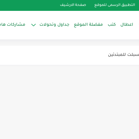
التطبيق الرسمى للموقع
صفحة الارشيف
اعطال
كتب
مفضلة الموقع
جداول وتحولات
مشاركات هام
سبلت للمبتدئين
لهواء بالتفصيل
يف هواء سبليت)
شمسية
رونيات: المكثف واستخداماته وأنواعه
ونيات: الفيوز والأوفرلود وقنطرة التوحيد