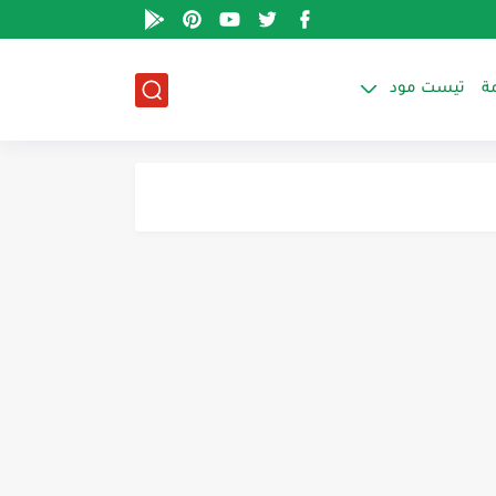
ة
تيست مود