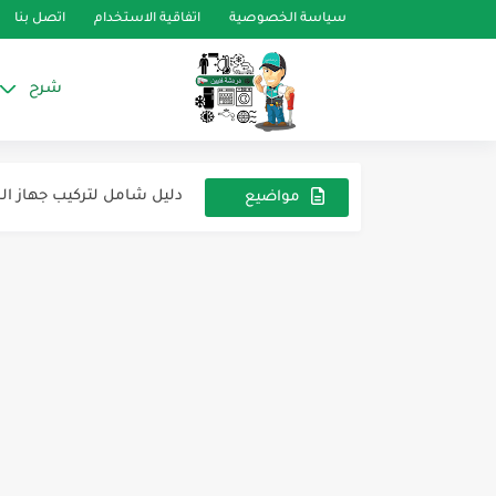
سياسة الخصوصية
اتفاقية الاستخدام
اتصل بنا
شرح
المتعدد الرقمي (Digital Multimeter)
ما هي قراءات الضغط FLA / LRA / RLA وأهميتها...
دليل شامل لتركيب جهاز ال
مواضيع
عشوائية
كيفية شحن وتفريغ مكيف ا
خطوات تركيب المكيف (مك
محول الشوبر Chopper Transformer
أساسيات عمل الخلايا ال
أسس كهربية ومبادئ الإلكت
أسس كهربية ومبادئ الإلكتر