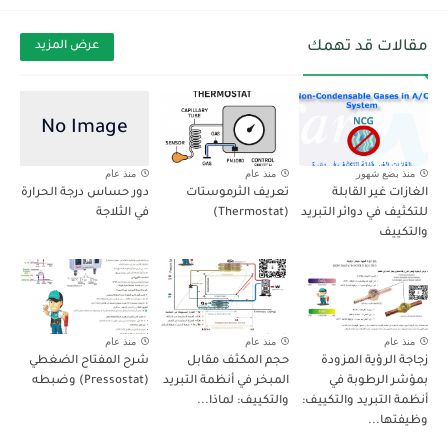
مقالات قد تهمك
عرض المزيد
منذ بضع شهور
منذ عام
منذ عام
الغازات غير القابلة
تعريف الثرموستات
دور حساس درجة الحرارة
للتكثيف في دوائر التبريد
(Thermostat)
في الثلاجة
والتكييف
منذ عام
منذ عام
منذ عام
زجاجة الرؤية المزودة
حجم المكثف مقابل
شرح المفتاح الضغطي
بمؤشر الرطوبة في
المبخر في أنظمة التبريد
(Pressostat) وضبطه
أنظمة التبريد والتكييف:
والتكييف: لماذا...
وظيفتها...