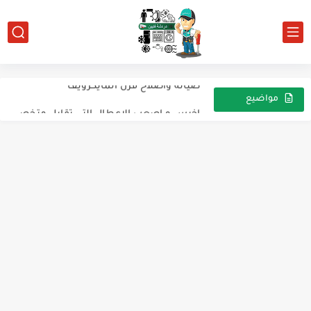
"معامل الأداء *cop* تعريفه وما هى طرق تحسين أداء دورة...
صيانة واصلاح فرن المايكرويف
اخبس و اصعب الاعطال التي تقابل متخصص التكييف و التبريد...
مواضيع
عشوائية
نذكر قبل اي عملية تبديل ضاغط
الكابلرى واهميه واقطاره
ماذا يعني ديود سريع
"دائرة التبريد الميكانيكية لغرفة تجميد (تعمل بفريون R-404a)
تركيب جهاز سبلت
وسيط التبريد r410 هل يمكن اضافته او لا يمكن الاضافة
وسيط التبريد 410‪a