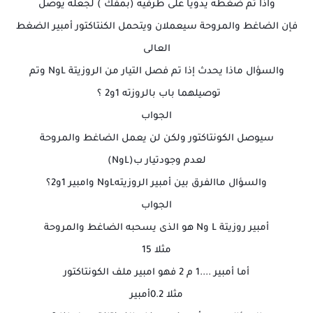
واذا تم ضغطه يدويا على طرفيه (بمفك ) لجعله يوصل
فإن الضاغط والمروحة سيعملان ويتحمل الكنتاكتور أمبير الضغط
العالى
والسؤال ماذا يحدث إذا تم فصل التيار من الروزيتة LوN وتم
توصيلهما باب بالروزته 1و2 ؟
الجواب
سيوصل الكونتاكتور ولكن لن يعمل الضاغط والمروحة
لعدم وجودتيار ب(LوN)
والسؤال ماالفرق بين أمبير الروزيتهLوN وامبير 1و2؟
الجواب
أمبير روزيتة L وN هو الذى يسحبه الضاغط والمروحة
مثلا 15
أما أمبير ....1 م 2 فهو امبير ملف الكونتاكتور
مثلا 0.2أمبير