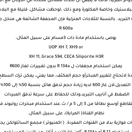
بلاستيك وخاصة المكلورة ومع ذلك ،لوحظت مشاكل، قليلة مع البلاس
التبريد. بالنسبة للثلاجات المنزلية فإن المجففة الشائعة هي منخل ج
R 600a
يوصى باستخدام مادة ذات 3مسام على سبيل المثال:
UOP XH 7, XH9 or
XH 11, Grace 594, CECA Siliporite H3R
يمكن استخدام مجففات ل R 134a بدون تغييرات لغاز R600
التصمي
الضغط في أنابيب التبريد،وذلك للحفاظ على سرعة تدفق المبردات
قد يكون من الضروري جعل أقسام التدفق المتقاطع أوسع نطاقا من 3 إلى 5
نظام القناة( المراية)، على سبيل المثال.
ل تصميم قنوات موازية بدلا من القنوات المفردة. ( اكمنيوتر ) مجمع السائلول