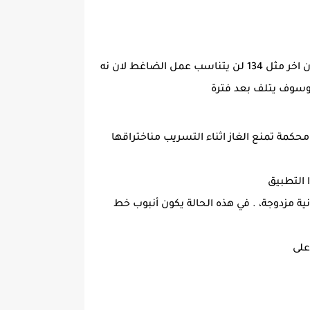
لا يضمن تفريغه بما فيه الكفاية خلال مرحلة بدء التشغيل للنظام. المبخرلذلك عند استبدال غاز 600لضاغط الى فريون اخر مثل 134 لن يتناسب عمل الضاغط لان نه
 وسوف يتلف بعد فترة
 أماكن مختومة ومحكمة تمنع الغاز اثناء التسريب مناختراقها
 التطبيق
شكل طبقات معدنية مزدوجة، . في هذه الحالة يكون أنبوب خط
على