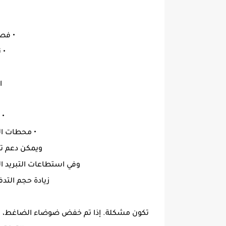
• فصل
• 
ا
• 
• محطات ال
ويمكن دعم ت
وفي استطاعات التبريد 
زيادة حجم التد
تكون مشكلة. إذا تم خفض ضوضاء الضاغط، الا