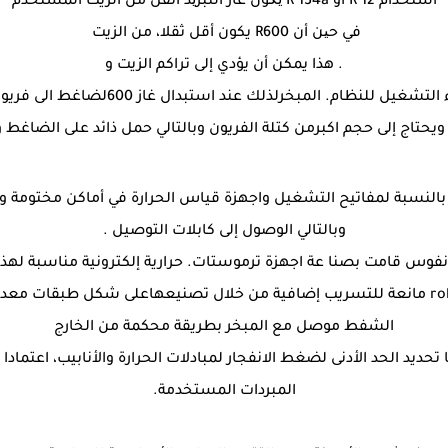
استخدام R 12 أو R 134a یکون غاز التبرید أثقل من الزيت المستخدم
في حین أن R600 يكون أقل ثقلا، من الزيت
. هذا يمكن أن يؤدي إلى تراكم الزيت و
ويحتاج إلى حجم اكبرمن كتلة الفريون وبالتالي حمل ذائد على الضاغط
تم أثناء تصنيع الفريزر التي تعمل بغاز R600 بالنسبة لمفاتيح التشغيل واجهزة قياس الحرارة في
وبالتالي الوصول إلى كابلات التوصيل .
نفوس قامت بصنا عة اجهزة ترموستات. حرارية إلكترونية مناسبة لهذا
يمكن صناعة مبخرات من نوع رولبوند rollbond مانعة للتسريب إضافية من خلال تصنيعهاعلى 
الشفط موصل مع المبخر بطريقة محكمة من الخارج
 تحديد الحد الأدنى لضغط الانفجار لمبادلات الحرارة والأنابيب، اعتمادا 
المبردات المستخدمة.