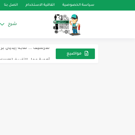
سياسة الخصوصية
اتفاقية الاستخدام
اتصل بنا
شرح
معظم الاعطال اللي هتقابل
للأرشيف ... تلاجه إيديال بري
أهمية عمل التفريغ (vacuum )
مواضيع
عشوائية
للأرشيف ديب فريزر وايت 
للارشيف فريزر افقي بساب
للارشيف فريزر كريازي 7 درج
ديب فريزر كريازي للارشيف
ores de Temperatura NTC
اعطال مكيف AUX