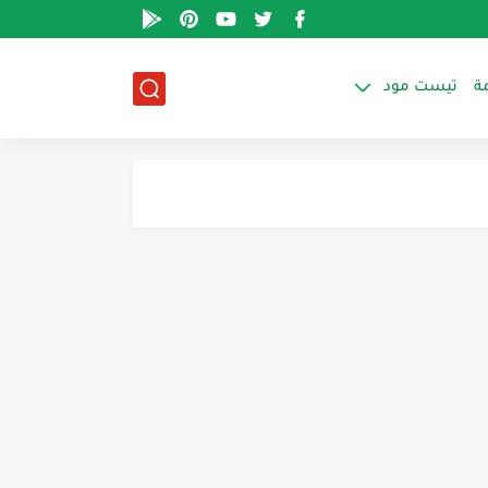
ة
تيست مود