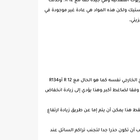
ممكن أيضا.وكذلك هو غير نشط كيميائيا في دوائر التبريد، لذلك لا ينبغي أن تحدث مشاكل محددة.في الذوبان مع الزيوت المعدنية وهي جيدة كما مع R 12. وكذلك
تيك ولكن هذه المواد هي عادة غير موجودة في
زيئي،
م الداخلي من المبخر قد تحتاج إلى بعض التعديل،لان غاز 600 لديه زيادة حجم تدفق هائل بنسبة 50٪ إلى 100٪ وفقا لضاغط أكبر.وهذا يؤدي إلى زيادة انخفاض
 م / ث.عند استخدام مبخرات رولبوند فقط هذا يمكن أن يتم إما عن طريق زيادة ارتفاع
كن يجب أن تكون حذرا جدا لتجنب تراكم السائل عند