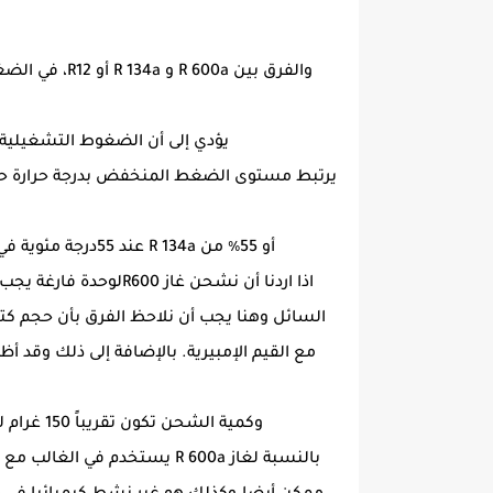
والفرق بين R 600a و R 134a أو R12، في الضغطوهو مستوى أقل، على سبيل المثال. في -25 درجة مئوية تتبخر ما يقرب من 55٪ من R 134a أو 45٪ من R 12. في
يؤدي إلى أن الضغوط التشغيلية لغاز R600 أقل بكثير مما كانت عليه مبخرات الثلاجات المنزلية التي تعمل تحت ال
أو 55٪ من R 134a عند 55درجة مئوية في المكثف - وبسبب هذا الفرق في السعة سوف نحتاج الى اكبر حجم تصل إلى 2 مرات في المستخدمة ل R 12.
مع القيم الإمبيرية. بالإضافة إلى ذلك وقد
وكمية الشحن تكون تقريباً 150 غرام للثلاجات المنزلية والأجهز المماثلة، وهو مايتوافق تقريبا مع الغازات ل . 360 g من R 12 أو 340 g من R 134a.