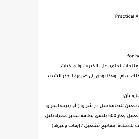
Practical 
for h
منتجات تحتوي على الكبريت والمركبات
 هو الخطر القائم القابلية للاشتعال وكذلك سام . وهذا يؤدي إلى ضرورة الحذر الشديد
رة بأن:
ن للطاقة مثل : ( شرارة ) أو (درجة الحرارة
مرتفعة ). لذلك يجب عدم اجتماع الخليطان معا أثناء العمل بهذا الغاز ولذلك قامت الشركة المصنعة للضواغط التي تعمل بغاز 600 بلصق بطاقة تحذير صفراءدليل
واأثناء التشغيل العادي يتم اتخاذ إجراءات لتكون احترازية وهذا يشمل ( الحرارة، وصلات الباب للإضاءة، مفاتيح تشغيل / إيقاف وغيرها)