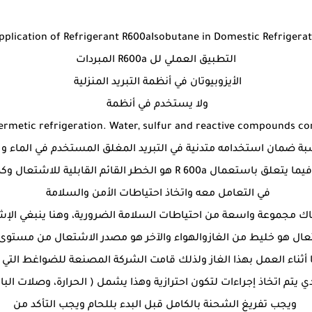
Application of Refrigerant R600aIsobutane in Domestic Refrigera
التطبيق العملي لل R600a المبردات
الأيزوبيوتان في أنظمة التبريد المنزلية
ولا يستخدم في أنظمة
ermetic refrigeration. Water, sulfur and reactive compounds co
سبة ضمان استخدامه متدنية في التبريد المغلق المستخدم في الماء و 
التفاعليةوالعيب الرئيسي الذي تمت مناقشته فيما يتعلق باستعمال R 600a
في التعامل معه واتخاذ احتياطات الأمن والسلامة
اك مجموعة واسعة من احتياطات السلامة الضرورية، وهنا ينبغي الإشا
هو خليط من الغازوالهواء والآخر هو مصدر الاشتعال من مستوى معي
ويجب تفريغ الشحنة بالكامل قبل البدء بللحام ويجب التأكد من