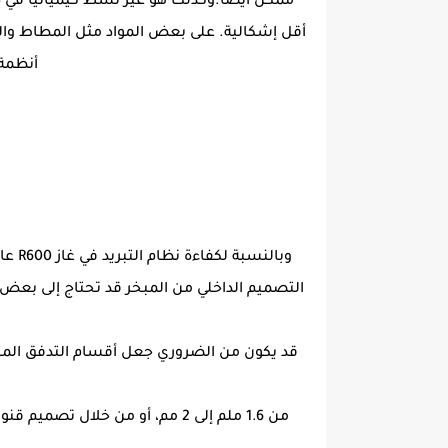
أقل إشكالية. على بعض المواد مثل المطاط وال
أنظمة 
وبالنسبة لكفاءة نظام التبريد في غاز R600 عادة لاتحتاج لتغيير المبخرأو حجم المكثف، مما يعني، يمكن ترك السطح الخارجي نفسه كما هو الحال مع R 12 أوR134
من 1.6 ملم إلى 2 مم، أو من خلا