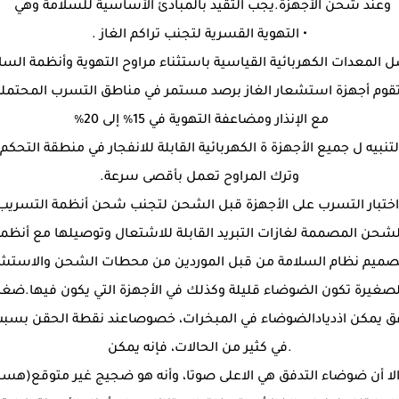
وعند شحن الأجهزة.يجب التقيد بالمبادئ الأساسية للسلامة وهي
• التهوية القسرية لتجنب تراكم الغاز .
 المعدات الكهربائية القياسية باستثناء مراوح التهوية وأنظمة السل
تقوم أجهزة استشعار الغاز برصد مستمر في مناطق التسرب المحتملة
مع الإنذار ومضاعفة التهوية في 15٪ إلى 20٪
لتنبيه ل جميع الأجهزة ة الكهربائية القابلة للانفجار في منطقة التحكم
وترك المراوح تعمل بأقصى سرعة.
اختبار التسرب على الأجهزة قبل الشحن لتجنب شحن أنظمة التسريب
شحن المصممة لغازات التبريد القابلة للاشتعال وتوصيلها مع أنظمة
صميم نظام السلامة من قبل الموردين من محطات الشحن والاستشعا
الصغيرة تكون الضوضاء قليلة وكذلك في الأجهزة التي يكون فيها.
فق يمكن اذديادالضوضاء في المبخرات، خصوصاعند نقطة الحقن بسبب
.في كثير من الحالات، فإنه يمكن
 أن ضوضاء التدفق هي الاعلى صوتا، وأنه هو ضجيج غير متوقع(هسس