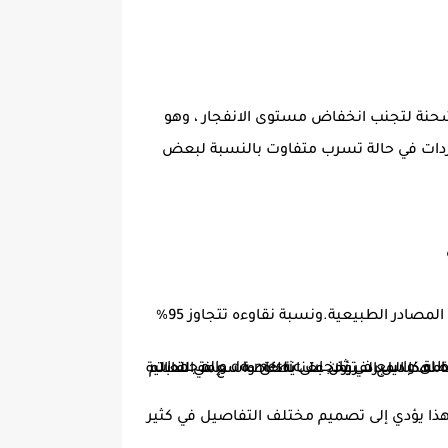
م. من خلال الحفاظ على نسبة . 25٪ من الحد الاقصى ل الشحنة لتجنب انخفاض مستوى الانفجار ، وهو
ر المبردات في حالة تسرب متفاوت بالنسبة لبعض
مصادر الطبيعية.ونسبة نقاوءه تتجاوز 95%
ئص R 600a عن المبردات الأخرى المستخدمة عادة في التطبيقات المنزلية-، كما هو مبين في الجدول 1. وهذا يؤدي إلى تصميم مختلف التفاصيل في كثير