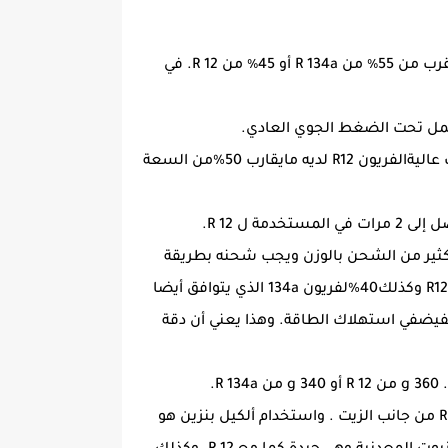
يرتبط مستوى الضغط المنخفض بدرجة حرارة حرجة عالية نسبيا. وهذا يعطيقدرة تبريد جيدة حتى في درجة حرارة تكثيف عاليةالفريون R12 لديه مايقارب 50%من السعة
حنها بالغرام أفضل لأنه لو حسبنها بال ( cm3 )سوف تكون أقل بكثير من الشحن بالوزن ويجب شحنه بطريقة
السائل وهنا يجب أن نلاحظ الفرق بأن حجم كتلة السائل لغاز R600 تعطينا نسبة حجم اكثر من 45%لو كانت.لفريون R12 وكذلك40%لفريون 134a الذي يتوافق أيضا
خفيضفي استهلاك الطاقة. وهذا يعني أن دقة
بالنسبة لغاز R 600a يستخدم في الغالب مع زيوت الضواغط المعدنية، لذلك هو متطابق ويتوافق مع الوضع في R 12 من جانب الزيت . واستخدام ألكيل بنزين هو