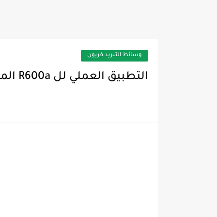
بيانات تلاجه إيديال 340 نوفروست
وسائط التبريد فريون
التطبيق العملي لل R600a المبردات الأيزوبيوتان في أنظمة التبريد المنزلية ولا يستخدم في أنظمة