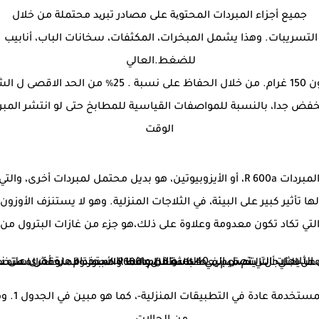
جميع أجزاء المبردات المحتویة على مصادر تبرید محتملة من خلال
التسريبات. وهذا يشمل المبخرات، المكثفات، سخانات الباب، أنابيب
للضغط.العالي
• يتم تعيين الحد الأقصى لشحنة التبريد لتكون 150 غرا
 اشتعالخطر منخفض جدا، بالنسبة للمواصفات القياسية للمطابخ حتى لو انتش
الوقت
لمبردات R 600a، أو الأيزوبيوتين، هو بديل محتمل لمبردات أخرى، والتي
لها تأثير كبير على البيئة، في الثلاجات المنزلية. وهو لا يستنزف الأوزون
التي تكاد تكون معدومة وعلاوة على ذلك،هو جزء من غازات البترول من ال
الغاز R600 كان قيد الاستخدام في الماضي، في الثلاجات التي تصل إلى 40'es، والآن عادت للاستخدام مرة أخرى على نطاق واسع في ثلاجات do-mestic والمجمدات في أوروبا، وخاصة في ألمانيا، حيث أكثر من 90٪ من الثلاجات يتم تصنيعها باستخدامR600a كمبرد.وقد نوقش استخدامه كبديل الفريون على نطاق واسع في العالم كونه ذو كفاءة عالية للطاقة جدا في عدة نقاط، مما يعني أن التصميم في صناعة الضواغط والأجهزة الملحقة المعتمدة لهذا المبرد. تؤخذ بعناية خاصة سيمة القابلية للاشتعال دائما
تختلف خصا