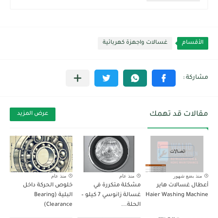
الأقسام
غسالات واجهزة كهربائية
مقالات قد تهمك
عرض المزيد
منذ بضع شهور
منذ عام
منذ عام
أعطال غسالات هاير
مشكلة متكررة في
خلوص الحركة داخل
Haier Washing Machine
غسالة زانوسي 7 كيلو –
البلية (Bearing
الحلة...
Clearance)