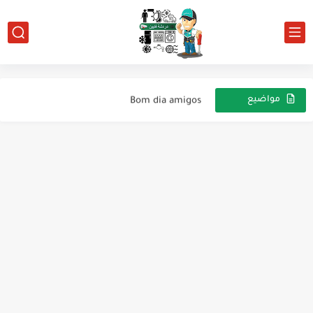
جميع كتالوجات شركة كاريير العالمية
حساب الأحمال الحرارية
Bom dia amigos
مواضيع
عشوائية
ثلاجه دايوا للارشيف
جلايه صحون نوع هوفر
للأرشيف ثلاجة وايت ويل انفيرتر
للأرشيف تلاجة إيديال 10 قدم
للأرشيف ديب فريزر آلاسكا رأسي
للارشيف ديب فريزر السكا 6درج
للارشيف ثلاجة دولاب جنيرال