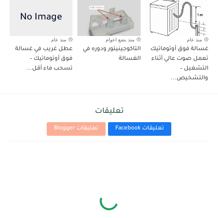
منذ عام
منذ بضع اعوام
منذ عام
غسالة فوق أوتوماتيك
التاكوجينيتور ودوره في
عطل غريب في غسالة
تعمل صوت عالي أثناء
الغسالة
فوق أوتوماتيك –
التشغيل –
تسحب ماء أقل...
والتشخيص...
تعليقات
تعليقات Facebook
تعليقات Blogger