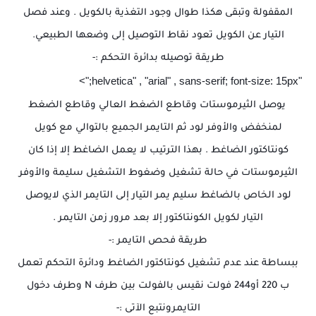
المقفولة وتبقى هكذا طوال وجود التغذية بالكويل . وعند فصل
التيار عن الكويل تعود نقاط التوصيل إلى وضعها الطبيعي.
طريقة توصيله بدائرة التحكم :-
"helvetica" , "arial" , sans-serif; font-size: 15px;">
يوصل الثيرموستات وقاطع الضغط العالي وقاطع الضغط
لمنخفض والأوفر لود ثم التايمر الجميع بالتوالي مع كويل
كونتاكتور الضاغط . بهذا الترتيب لا يعمل الضاغط إلا إذا كان
الثيرموستات في حالة تشغيل وضغوط التشغيل سليمة والأوفر
لود الخاص بالضاغط سليم يمر التيار إلى التايمر الذي لايوصل
التيار لكويل الكونتاكتور إلا بعد مرور زمن التايمر .
طريقة فحص التايمر :-
ببساطة عند عدم تشغيل كونتاكتور الضاغط ودائرة التحكم تعمل
ب 220 أو244 فولت نقيس بالفولت بين طرف N وطرف دخول
التايمرونتبع الآتى :-