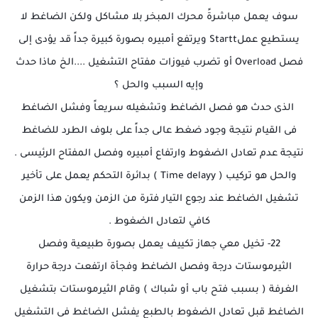
سوف يعمل مباشرةً محرك المبخر بلا مشاكل ولكن الضاغط لا
يستطيع عملStartt ويرتفع أمبيره بصورة كبيرة جداً قد يؤدى إلى
فصل Overload أو تضرب فيوزات مفتاح التشغيل ....الخ ماذا حدث
وإيه السبب والحل ؟
الذى حدث هو فصل الضاغط وتشغيله سريعاً وفشل الضاغط
فى القيام نتيجة وجود ضغط عالى جداً على بلوف الطرد للضاغط
نتيجة عدم تعادل الضغوط وارتفاع أمبيره وفصل المفتاح الرئيسى .
والحل هو تركيب ( Time delayy ) بدائرة التحكم يعمل على تأخير
تشغيل الضاغط عند رجوع التيار فترة من الزمن ويكون هذا الزمن
كافي لتعادل الضغوط .
22- تخيل معي جهاز تكييف يعمل بصورة طبيعية وفصل
الثيرموستات درجة وفصل الضاغط وفجأة ارتفعت درجة حرارة
الغرفة ( بسبب فتح باب أو شباك ) وقام الثيرموستات بتشغيل
الضاغط قبل تعادل الضغوط بالطبع يفشل الضاغط فى التشغيل