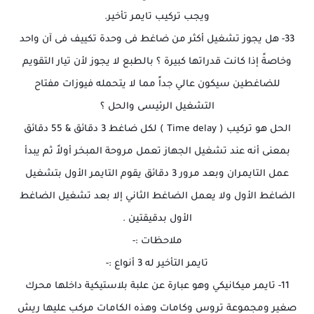
ويجب تركيب تايمر تأخير.
33- هل يجوز تشغيل أكثر من ضاغط فى وحدة تكييف فى آن واحد
وخاصةً إذا كانت قدراتها كبيرة ؟ بالطبع لا يجوز لأن تيار التقويم
للضاغطين سيكون عالي جداً مما لا يتحمله فيوزات مفتاح
التشغيل الرئيسى والحل ؟
الحل هو تركيب ( Time delay ) لكل ضاغط 3 دقائق & 55 دقائق
بمعنى أنه عند تشغيل الجهاز تعمل مروحة المبخر أولاً ثم يبدأ
عمل التايمران وبعد مرور 3 دقائق يقوم التايمر الأول بتشغيل
الضاغط الأول ولا يعمل الضاغط الثاني إلا بعد تشغيل الضاغط
الأول بدقيقتين .
ملاحظات :-
تايمر التأخير له 3 أنواع :-
11- تايمر ميكانيكي وهو عبارة عن علبة بلاستيكية داخلها محرك
صغير ومجموعة تروس وكامات وهذه الكامات مركب عليها ريش