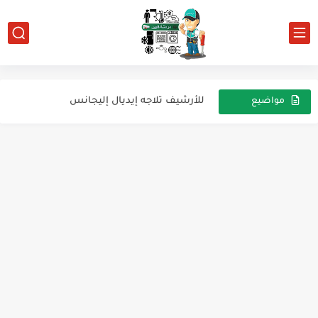
كيفية ظبط اعاقة الكابيلارى لفريون 134 تبريد وتجميد
الفرق بين الكباس التقليدي و الكباس الانفرتر
كيفية ظبط اعاقة وطول الكابيلارى لفريون 404
للأرشيف تلاجه إيديال إليجانس
مواضيع
عشوائية
جميع كتالوجات شركة كاريير العالمية
طريقة التست مود فريزر فريش
طريقة توصيل مكثف تقويم علي ريلاي إلكتروني معدل من الداخل
فريزر klwo للارشيف
كريازي للارشيف
ديب فريزر AHT الايطالي