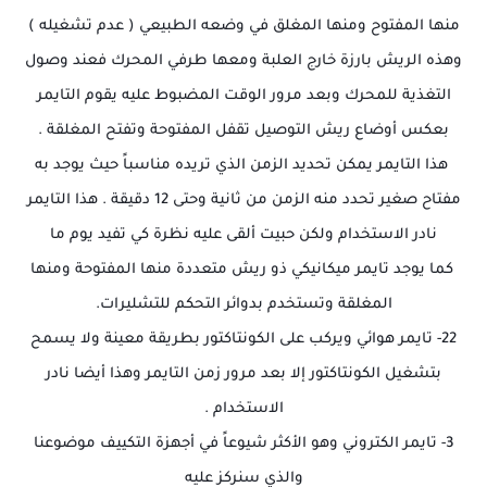
منها المفتوح ومنها المغلق في وضعه الطبيعي ( عدم تشغيله )
وهذه الريش بارزة خارج العلبة ومعها طرفي المحرك فعند وصول
التغذية للمحرك وبعد مرور الوقت المضبوط عليه يقوم التايمر
بعكس أوضاع ريش التوصيل تقفل المفتوحة وتفتح المغلقة .
هذا التايمر يمكن تحديد الزمن الذي تريده مناسباً حيث يوجد به
مفتاح صغير تحدد منه الزمن من ثانية وحتى 12 دقيقة . هذا التايمر
نادر الاستخدام ولكن حبيت ألقى عليه نظرة كي تفيد يوم ما
كما يوجد تايمر ميكانيكي ذو ريش متعددة منها المفتوحة ومنها
المغلقة وتستخدم بدوائر التحكم للتشليرات.
22- تايمر هوائي ويركب على الكونتاكتور بطريقة معينة ولا يسمح
بتشغيل الكونتاكتور إلا بعد مرور زمن التايمر وهذا أيضا نادر
الاستخدام .
3- تايمر الكتروني وهو الأكثر شيوعاً في أجهزة التكييف موضوعنا
والذي سنركز عليه