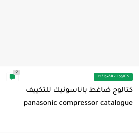
تعرف على خطوات تنظيف فلتر مكيف السيارة
0
كتالوجات الضواغط
كتالوج ضاغط باناسونيك للتكييف
panasonic compressor catalogue