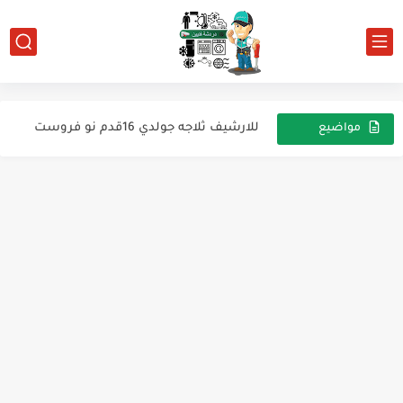
ما هي الاستفادة من صمام التمدد الحراري
للارشيف ثلاجه جولدي 16قدم نو فروست
مواضيع
عشوائية
بيانات محولات أفران الميكروويف
للارشيف ثلاجه بيسك tn1900
للأرشيف تلاجة إلكتروستار ديفروست 339 لتر فريون R600
فريزر افقي
الفرق بين مخطط الامريكى واليبانى لى دائرة النوفروست
شحن الثلاجة من قواعد نجاح الشحن
تلاجه سامسونج للارشيف