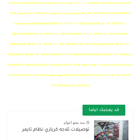
Refrigerant: R134a (CF3CH2F) Evaporator temp range: -35°C to -5 °C ASHRAE 50Hz 60Hz Capacity COP -
W/W Capacity COP – W/W Rated voltage / Frequency Model W kcal/hr RSIR RSCR W kcal/hr RSIR RSCR
Voltage range QB51C99GAX0 128 110 1.14 - 157 135 1.17 - QB57C11GAX0 146 126 1.18 - 175 151 1.22 -
QB66C16GAX0 165 142 1.20 - 200 172 1.27 - QB77C18GAX0 202 174 1.21 - 224 193 1.27 - 220V 50Hz/60Hz
QB91C24GAX0 236 203 1.19 - 255 219 1.22 - 170V-250V 50Hz 187V-242V 60Hz QB66C13GAX5 165 142 1.19 -
QB73C15GAX5 185 159 1.19 - QB77C16GAX5 202 174 1.22 - 220V 50Hz QB91C19GAX5 236 203 1.25 - 170V-250V
ASHRAE 50Hz 60Hz Capacity COP - W/W Capacity COP – W/W Rated voltage / Frequency Model W kcal/hr
CSIR RSCR W kcal/hr CSIR RSCR Voltage range 220V 50z/60Hz QB110C25CAX0 273 235 1.18 - 279 240 1.19 -
170V-250V 50Hz 198V-242V 60Hz
قد يعجبك ايضا
منذ بضع اعوام
توصيلات ثلاجه كريازي نظام تايمر