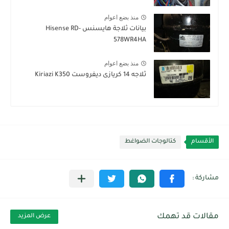
منذ بضع اعوام
بيانات ثلاجة هايسنس Hisense RD-
578WR4HA
منذ بضع اعوام
ثلاجه 14 كريازى ديفروست Kiriazi K350
الأقسام
كتالوجات الضواغط
مقالات قد تهمك
عرض المزيد