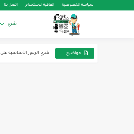
سياسة الخصوصية
اتفاقية الاستخدام
اتصل بنا
شرح
موائع التبريد وخواصها الأ
شرح الرموز الأساسية على 
كتاب بعنوان الاخطاء الاي
مواضيع
عشوائية
احتراق الضواغط في أنظمة ا
الدليل الفني الكامل لتركيب أجهزة 
عند تبديل ضاغط ثلاجة تعمل بغاز R600a، عليك الالتز
أنواع زيوت كمبروسر التبري