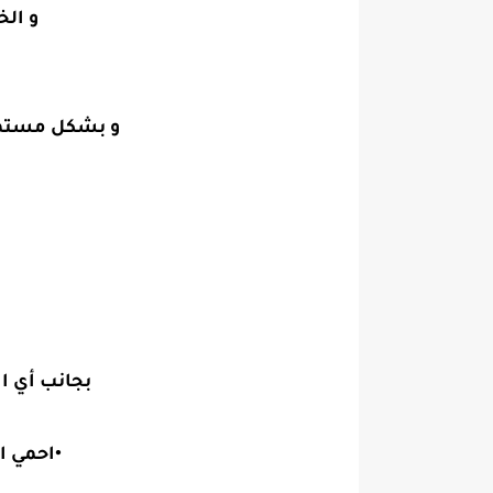
و الخ
و بشكل مستمر 
بجانب أي ا
•احمي ا