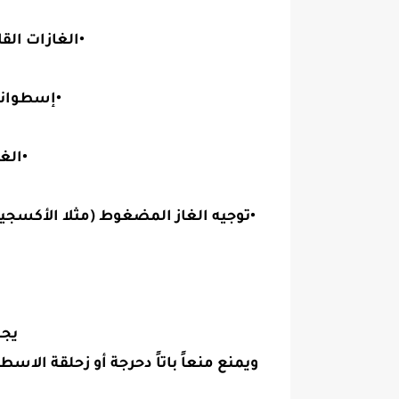
•الغازات الق
•إسطوانة 
•الغ
•توجيه الغاز المضغوط (مثلا الأكسجي
يجب
ويمنع منعاً باتاً دحرجة أو زحلقة الا