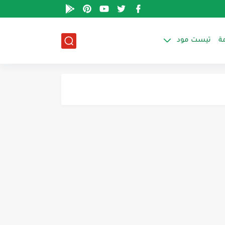
ة
تيست مود