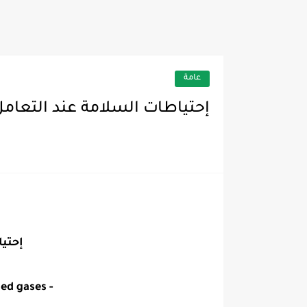
تفعل Test Mode في تكييف Unionaire وتكشف الأعطال بسهولة
عامة
إحتياطات السلامة عند التعا
إحتي
- Book safety precautions when dealing with cylinders for compressed gases