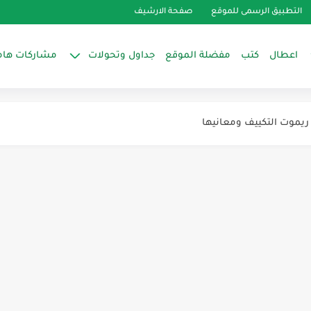
التطبيق الرسمى للموقع
صفحة الارشيف
اعطال
كتب
مفضلة الموقع
جداول وتحولات
مشاركات هام
ساسية
ريموت التكييف ومعانيها
رورات الخاصة بغسالات الملابس وايت ويل
لتبريد والتكييف
التكييف (Split Unit)
ام بالنقاط...
د وتوافقها مع غازات الفريون