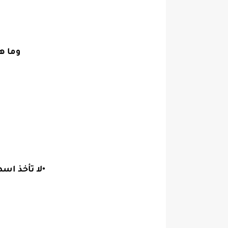
وما ه
•لا تأخذ اس