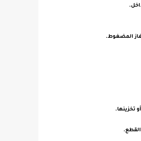
اخل.
غاز المضغوط.
 تخزينها.
القطع.