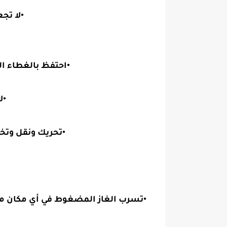
•لا تج
•احتفظ بالغطاء ال
•ل
•تحريك ونقل وتخ
•تسرب الغاز المضغوط في أي مكان مغ