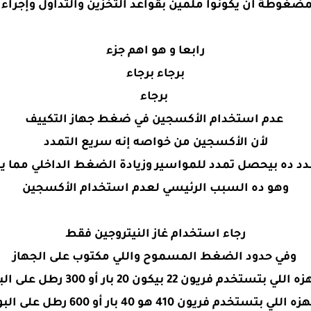
غوطة أن يكونوا ملمين بقواعد التخزين والتداول وإجراءا
رابعا و هو اهم جزء
برجاء برجاء
برجاء
عدم استخدام الأكسجين في ضغط جهاز التكييف
لأن الأكسجين من خواصه إنه سريع التمدد
دد ده بيحصل تمدد للمواسير وزيادة الضغط الداخلي مما يؤ
وهو ده السبب الرئيسي لعدم استخدام الأكسجين
رجاء استخدام غاز النيتروجين فقط
وفي حدود الضغط المسموح واللي مكتوب على الجهاز
ن 22 بيكون 20 بار أو 300 رطل على البوصه المربعه psi
ون 410 هو 40 بار أو 600 رطل على البوصه المربعه psi .