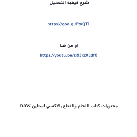
شرح كيفية التحميل
https://goo.gl/FtkQT1
او من هنا
https://youtu.be/zl93xzXLdf0
محتويات كتاب اللحام والقطع بالاكسي استلين OAW