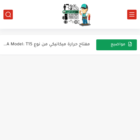
أهم المصطلحات الفيزيائية في أنظمة التبريد والتكييف
مفتاح حرارة ميكانيكي من نوع BOWA Model: T15
مواضيع
جهاز ملتي ميتر (Multimeter) من نوع ANENG AN882B+ TRMS.
عشوائية
طريقة تقسيم اسلاك لوحة مفتاح ديب فريزر كريازى
صمام التمدد الحراري (TEV - Thermal Expansion Valve)
المصطلحات الأساسية في أنظمة التدفئة والتهوية وتكييف الهواء (HVAC)
كيفية ضبط ضغوط (فصل التشغيل Cut-Out) و(إعادة التشغيل Cut-In)...