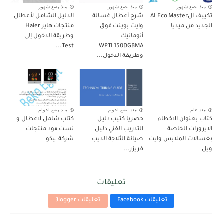
منذ بضع شهور
منذ بضع شهور
منذ بضع شهور
تكييف الAI Eco Master
شرح أعطال غسالة
الدليل الشامل لأعطال
الجديد من ميديا
وايت بوينت فوق
منتجات هاير Haier
أتوماتيك
وطريقة الدخول إلى
Test...
WPTL150DGBMA
وطريقة الدخول...
منذ عام
منذ بضع اعوام
منذ بضع اعوام
كتاب بعنوان الاخطاء
حصريا كتيب دليل
كتاب شامل لاعطال و
الايرورات الخاصة
التدريب الفني دليل
تست مود منتجات
بغسالات الملابس وايت
صيانة الثلاجة الديب
شركة بيكو
ويل
فريزر...
تعليقات
تعليقات Facebook
تعليقات Blogger