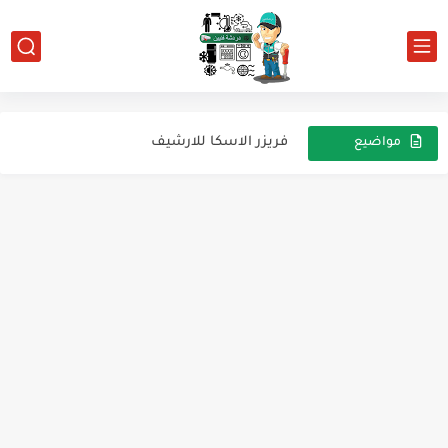
اعطال اجهزة تكييف شارب تورنادو
أسباب ارتفاع درجة حرارة ضواغط التبريد
فريزر الاسكا للارشيف
مواضيع
عشوائية
تعليمات السلامة والصحة المهنية
كيفية تحديد أطراف المروحة
تحديد اطراف الضاغط وقراءات الضاغط المختلفة وفحص الضاغط كهربيا
الصيانة والأعطال الصيانة الدورية والأعطال
مبرد مياه 3 حنفيه
الريلاى
الصيانة الدورية الوقائية للمكيف