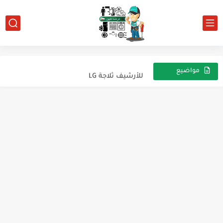
ويست بوينت للارشيف نوفروست
للارشيف نيكاي
للأرشيف ثلاجة LG
مواضيع
عشوائية
للارشيف ثلاجه KAESAR
للأرشيف تلاجه كريازي
النبضة الراجعة.
معلومه علي الماشي
ديب فريزر توشيبا للأرشيف
ثلاجة عرض الحلويات
للأرشيف ديب فريزر باساب