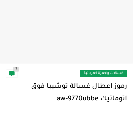
1
غسالات واجهزة كهربائية
رموز اعطال غسالة توشيبا فوق
اتوماتيك aw-9770ubbe