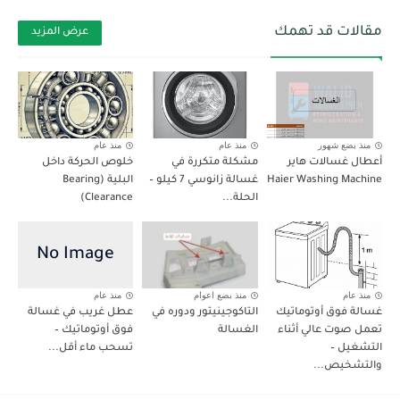
مقالات قد تهمك
عرض المزيد
منذ بضع شهور
منذ عام
منذ عام
أعطال غسالات هاير
مشكلة متكررة في
خلوص الحركة داخل
Haier Washing Machine
غسالة زانوسي 7 كيلو –
البلية (Bearing
الحلة...
Clearance)
منذ عام
منذ بضع اعوام
منذ عام
غسالة فوق أوتوماتيك
التاكوجينيتور ودوره في
عطل غريب في غسالة
تعمل صوت عالي أثناء
الغسالة
فوق أوتوماتيك –
التشغيل –
تسحب ماء أقل...
والتشخيص...