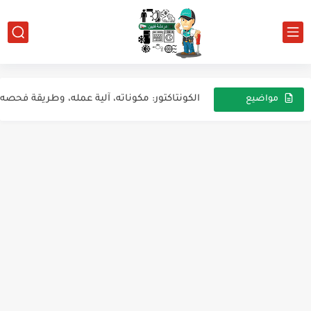
شرح مكونات وحدة مناولة الهواء (AHU)
نظام تكييف الهواء في السيارة
الكونتاكتور: مكوناته، آلية عمله، وطريقة فحصه
مواضيع
عشوائية
شرح وظائف جهاز القياس المتعدد (Multimeter)
أعطال مكيفات LG الإنفيرتر: الأسباب والحلول
عطل شائع في سخان الغاز الأوتوماتيك – شرز بدون اشتعال
أعطال تكييفات Midea Inverter وأسبابها وحلولها
فهم مصيدة الزيت وخط الارتفاع المصغر في أنظمة التبريد...
أعطال تكييف GREE
رموز وأعطال تكييف Daikin: دليل شامل لفهم الأخطاء وحلها