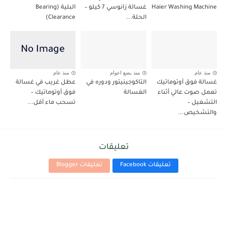
Haier Washing Machine
غسالة زانوسي 7 كيلو –
البلية (Bearing
الحلة...
Clearance)
منذ عام
منذ بضع اعوام
منذ عام
غسالة فوق أوتوماتيك
التاكوجينيتور ودوره في
عطل غريب في غسالة
تعمل صوت عالي أثناء
الغسالة
فوق أوتوماتيك –
التشغيل –
تسحب ماء أقل...
والتشخيص...
تعليقات
تعليقات Facebook
تعليقات Blogger