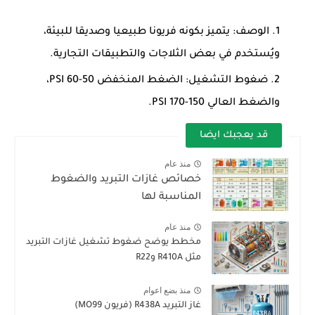
الوصف
: يتميز بكونه فريونا طبيعيا وصديقا للبيئة،
ويُستخدم في بعض الثلاجات والتطبيقات التجارية.
ضغوط التشغيل
: الضغط المنخفض 50-60 PSI،
والضغط العالي 150-170 PSI.
قد يعجبك ايضا
منذ عام
خصائص غازات التبريد والضغوط
المناسبة لها
منذ عام
مخطط يوضح ضغوط تشغيل غازات التبريد
مثل R410A وR22
منذ بضع اعوام
غاز التبريد R438A (فريون MO99)