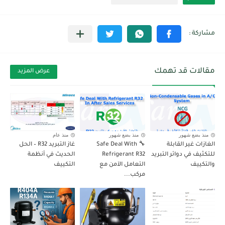
مقالات قد تهمك
عرض المزيد
منذ بضع شهور
منذ بضع شهور
منذ عام
الغازات غير القابلة
🔧 Safe Deal With
غاز التبريد R32 – الحل
للتكثيف في دوائر التبريد
Refrigerant R32
الحديث في أنظمة
والتكييف
التعامل الآمن مع
التكييف
مركب...