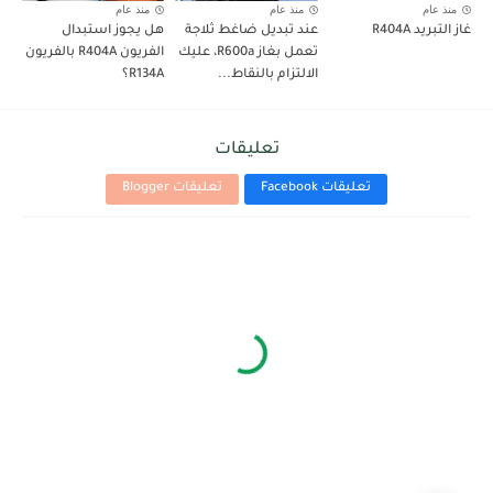
منذ عام
منذ عام
منذ عام
غاز التبريد R404A
عند تبديل ضاغط ثلاجة
هل يجوز استبدال
تعمل بغاز R600a، عليك
الفريون R404A بالفريون
الالتزام بالنقاط...
R134A؟
تعليقات
تعليقات Facebook
تعليقات Blogger