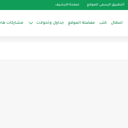
التطبيق الرسمى للموقع
صفحة الارشيف
اعطال
كتب
مفضلة الموقع
جداول وتحولات
مشاركات هام
قة كارتة تكييف يونيون اير انفرتر
ة العادية والأجهزة الانفيرتر
للطاقة انفيرتر
يف بارد سخن وتوصيل البلف العاكس
اير sensors
الاجهزة الانفيرتر