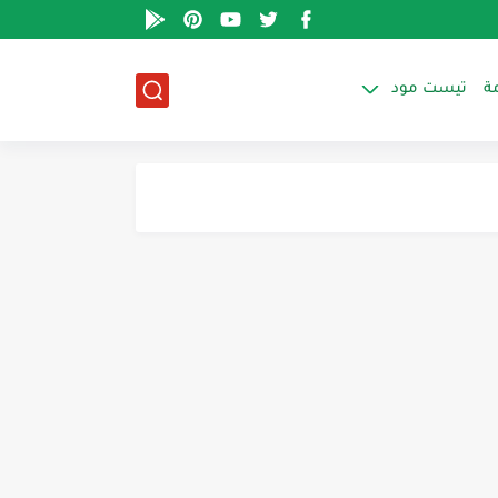
ة
تيست مود