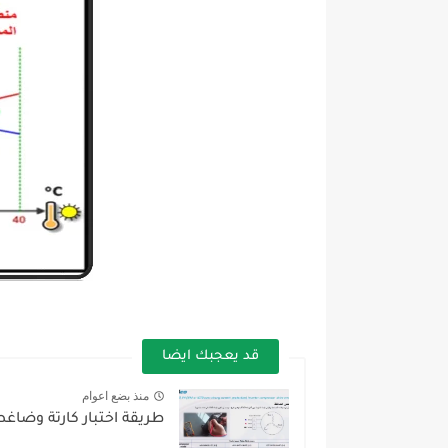
قد يعجبك ايضا
منذ بضع اعوام
طريقة اختبار كارتة وضاغط 