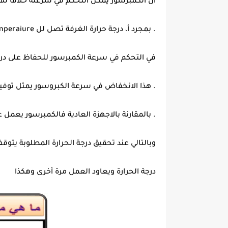
أن الكمبرسور يمكن التحكم في سرعته خلافا للا
. بمجرد أ، درجة حرارة الغرفة تصل لل Set temperaiure يبدأ ال Cntroller
في التحكم في سرعة الكمبرسور للحفاظ على درج
. هذا الانخفاض في سرعة الكبروسور يمثل توفي
. بالمقارنة بالاجهزة العادية فالكمبرسور يعمل 
وبالتالي عند تحقيق درجة الحرارة المطلوبة يتو
درجة الحرارة ويعاود العمل مرة أخرى وهكذا