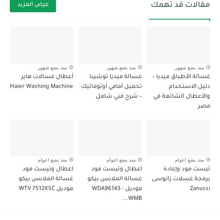
مقالات قد تهمك
عرض المزيد
منذ بضع شهور
منذ بضع شهور
منذ بضع شهور
غسالة الأطباق ميديا –
غسالة ميديا توشيبا
أعطال غسالات هاير
دليل الاستخدام
تحميل أمامي أوتوماتيك
Haier Washing Machine
والأعطال الشائعة في
– شرح فني شامل
مصر
منذ بضع اعوام
منذ بضع اعوام
منذ بضع اعوام
تيست مود وإعادة
اعطال وتيست مود
اعطال وتيست مود
برمجة غسلات زانوسى
غسالة الملابس بيكو
غسالة الملابس بيكو
Zanussi
موديل WDA96143 -
موديل WTV 7512XSC
WMB...