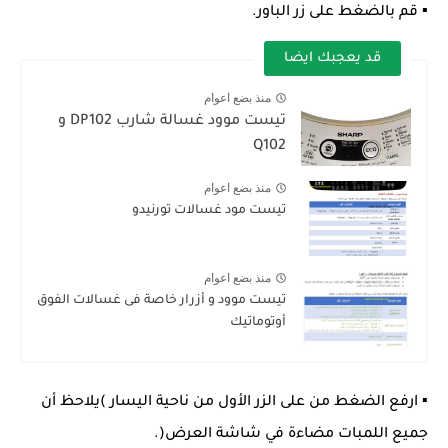
▪ قم بالضغط على زر الباور.
قد يعجبك ايضا
منذ بضع اعوام
تيست موود غسالة شارب DP102 و
Q102
منذ بضع اعوام
تيست مود غسالات تورنيدو
منذ بضع اعوام
تيست موود و أزرار خاصة فى غسالات الفوق
أوتوماتيك
▪ ارفع الضغط من على الزر الأول من ناحية اليسار )يلاحظ أن
جميع اللمبات مضاءة في شاشة العرض(.