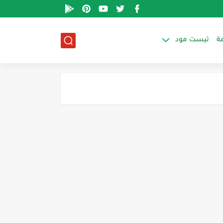
ة
تيست مود