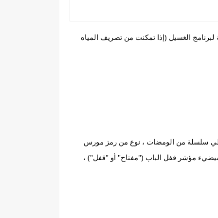
لأول مرة ، يحدث الخطأ F 05 غالبًا أثناء دورة الغسيل أو الشطف ، وغالبًا ما يحدث أثناء دورة العصر. في عمليات البدء اللاحقة لبرنامج الغسيل (إذا تمكنت من تصريف المياه 
في أقدم الموديلات التي صنعتها شركة Merloni (Ariston Margherita) ، سترى مؤشر تشغيل / إيقاف يومض بسرعة. ستعطي سلسلة من الومضات ، نوع من رمز مورس 
خفيف من خمس نقاط . ثم سيكون هناك استراحة طويلة ، وبعد ذلك ، سوف تتكرر 5 ومضات من المؤشر. في هذه الحالة ، سيضيء مؤشر قفل الباب ("مفتاح" أو "قفل") ، 