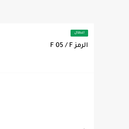
بيانات محولات أفران المي
اعطال
الرمز F 05 / F