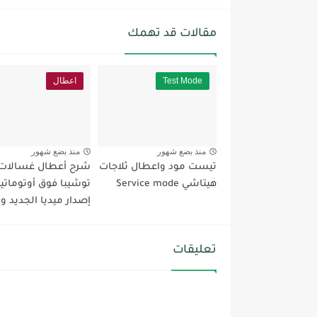
مقالات قد تهمك
Test Mode
اعطال
منذ بضع شهور
منذ بضع شهور
تيست مود واعطال ثلاجات
شرح أعطال غسالات
هيتاشي Service mode
توشيبا فوق أوتوماتي
إصدار ميديا الجديد وTest...
تعليقات