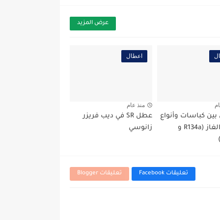
عرض المزيد
ل
اعطال
ام
منذ عام
 بين كباسات وأنواع
عطل SR في ديب فريزر
شحن الغاز (R134a و
زانوسي
تعليقات Facebook
تعليقات Blogger