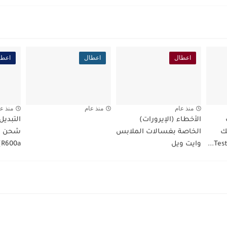
اعطال
اعطال
اعطا
منذ عام
منذ عام
منذ ع
الأخطاء (الإيرورات)
التبديل
ك
الخاصة بغسالات الملابس
وايت ويل
R600a)