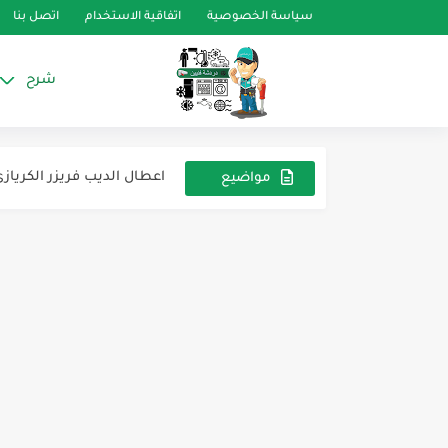
سياسة الخصوصية
اتفاقية الاستخدام
اتصل بنا
شرح
فريزر فريش صندوق للارش
غسالة ارتشليك تم حل الم
اعطال الديب فريزر الكرياز
مواضيع
عشوائية
جينرال انفيرتر للأرشيف
تلاجة يونيون إير 10 قدم
اعطال تكييف هواء ميديا
للارشيف ثلاجة westpoint
ما هي الاستفادة من صمام 
للارشيف ثلاجه جولدي 16قدم نو فروست