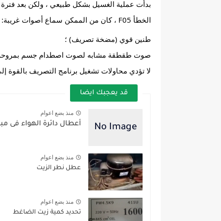
الخطأ F05 ، كان من الممكن سماع أصوات غريبة:
طنين قوي (مضخة تصريف) ؛
صوت طقطقة مشابه لصوت اصطدام جسم بمروحة د
لا تؤدي محاولات تشغيل برنامج التصريف بالقوة إلى النجاح: فآلة Ariston تعطي نفس الخطأ مرة أخ
قد يعجبك ايضا
منذ بضع اعوام
أعطال دائرة الهواء فى مب
منذ بضع اعوام
عطل نطر الزيت
منذ بضع اعوام
تحديد كمية زيت الضاغط