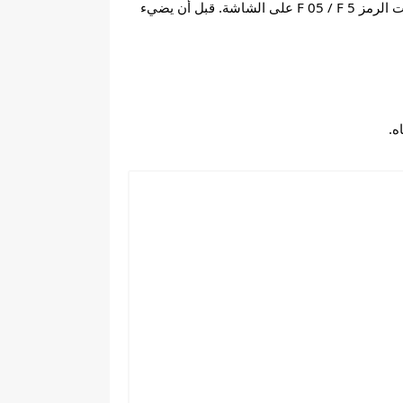
بدأت عملية الغسيل بشكل طبيعي ، ولكن بعد فترة وجدت أن غسالة Ariston أو Hotpoint-Ariston توقفت مليئة بالمياه وكتبت الرمز F 05 / F 5 على الشاشة. قبل أن يضيء 