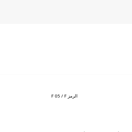
كروويف
 الرمز F 05 / F