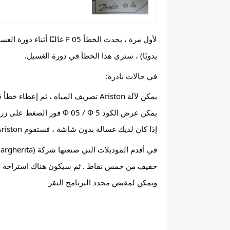
يدويًا) ، سترى هذا الخطأ في دورة الغسيل.
في حالات نادرة:
يمكن لآلة Ariston تصريف المياه ، ثم إعطاء خطأ F05 / F5 (عند الغسيل أو الشطف أو العصر) ؛
يمكن عرض الكود Ф 05 / Ф 5 فور الضغط على زر البدء للغسيل ("ابدأ" / "ابدأ").
إذا كان لديك غسالة بدون شاشة ، فستقوم Ariston بالإبلاغ عن خطأ F 5 / F 05 باستخدام المؤشرات:
ويمكن لمقبض محدد البرنامج النقر