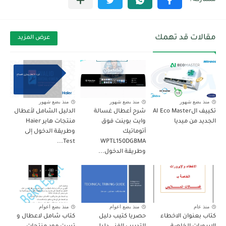
مقالات قد تهمك
عرض المزيد
منذ بضع شهور
منذ بضع شهور
منذ بضع شهور
تكييف الAI Eco Master
شرح أعطال غسالة
الدليل الشامل لأعطال
الجديد من ميديا
وايت بوينت فوق
منتجات هاير Haier
أتوماتيك
وطريقة الدخول إلى
Test...
WPTL150DGBMA
وطريقة الدخول...
منذ عام
منذ بضع اعوام
منذ بضع اعوام
كتاب بعنوان الاخطاء
حصريا كتيب دليل
كتاب شامل لاعطال و