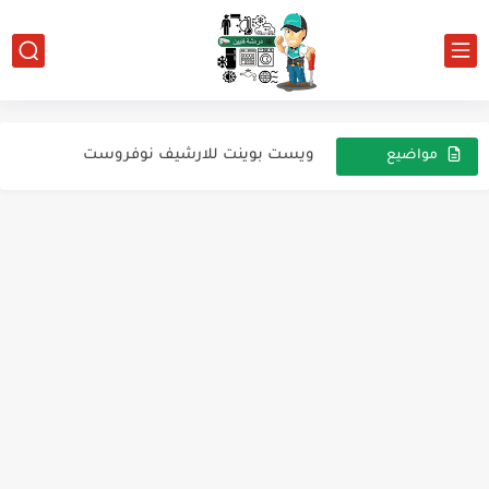
ثلاجه سوبر جينرال ديفروست
ويست بوينت للارشيف نوفروست
مواضيع
عشوائية
للارشيف نيكاي
للأرشيف ثلاجة LG
للارشيف ثلاجه KAESAR
للأرشيف تلاجه كريازي
النبضة الراجعة.
معلومه علي الماشي
ديب فريزر توشيبا للأرشيف