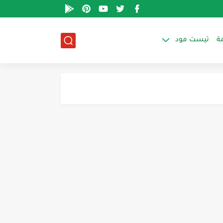
ة
تيست مود