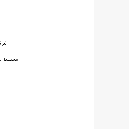
ثم 
مستندا ال