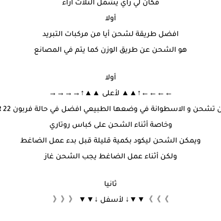
فكان لي رأي يشمل الثلاث آراء
أولا
افضل طريقة لشحن أيا من مركبات التبريد
هو الشحن عن طريق الوزن كما يتم في المصانع
أولا
←←←←↑▲▲ لأعلى ▲▲↑→→→→
ن تشحن و الاسطوانة في وضعها الطبيعي افضل في حالة فربون R 22
وخاصة أثناء الشحن على كباس روتاري
ويمكن الشحن ليكود بكمية قليلة قبل بدء عمل الضاغط
ولكن أثناء عمل الضاغط يجب الشحن غاز
ثانيا
》》》▼▼↓ لأسفل ↓▼▼ 《《《