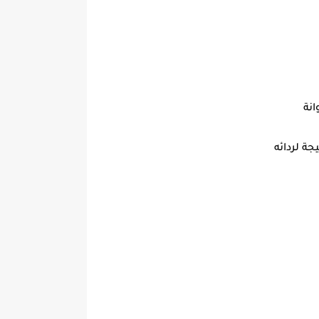
نة
ة لردائه