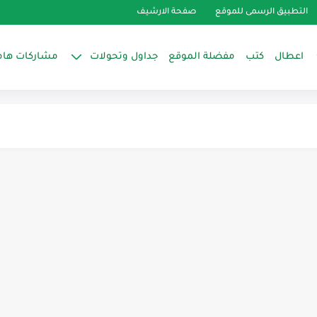
التطبيق الرسمى للموقع
صفحة الارشيف
ام الانتشار وصمام الموفر بشيللر...
اعطال
كتب
مفضلة الموقع
جداول وتحولات
مشاركات هام
للمكان المراد تكييفه