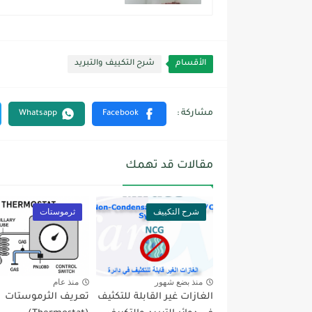
الأقسام
شرح التكييف والتبريد
مقالات قد تهمك
شرح التكييف
ثرموستات
منذ بضع شهور
منذ عام
الغازات غير القابلة للتكثيف
تعريف الثرموستات