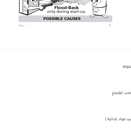
صب كولينج
 مواد غذائية )