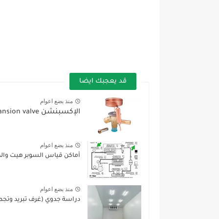
قد يعجبك ايضا
منذ بضع اعوام
الإكسبنشن expansion valve
منذ بضع اعوام
أماكن قياس السوبر هيت وال
منذ بضع اعوام
دراسة جدوي (غرف تبريد وتجميد