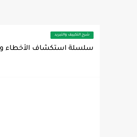
دليل أخطاء مكيفات Midea (موديلات VIZE، VITA INVERTER، LUNA)
شرح التكييف والتبريد
سلسلة استكشاف الأخطاء وإصل