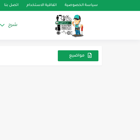
سياسة الخصوصية
اتفاقية الاستخدام
اتصل بنا
شرح
خصائص غازات التبريد وال
كيفية تحديد كمية الزيت ال
مواضيع
عشوائية
مخططاً كهربائياً لنظام عم
صمام التمدد الحراري ذو التعادل الخارجي ( Valve
الفرق بين التكييف العادي وا
مكونات الدائرة الكهربائية 
كيف يتم حساب حجم مكثف ا
صيانة أنظمة التبريد والتكيي