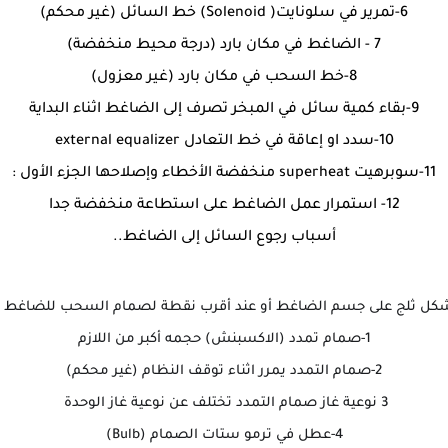
6-تمرير في سلونايت( Solenoid) خط السائل (غير محكم)
7 - الضاغط في مكان بارد (درجة محيط منخفضة)
8-خط السحب في مكان بارد (غير معزول)
9-بقاء كمية سائل في المبخر تصرف إلى الضاغط اثناء البداية
10-سدد او إعاقة في خط التعادل external equalizer
11-سوبرهيت superheat منخفضة الأخطاء وإصلاحها الجزء الأول :
12- استمرار عمل الضاغط على استطاعة منخفضة جدا
أسباب رجوع السائل إلى الضاغط..
ة تشكل ثلج على جسم الضاغط أو عند أقرب نقطة لصمام السحب للضاغط و
1-صمام تمدد (الاكسبنش) حجمه أكبر من اللازم
2-صمام التمدد يمرر اثناء توقف النظام (غير محكم)
3 نوعية غاز صمام التمدد تختلف عن نوعية غاز الوحدة
4-عطل في ترمو ستات الصمام (Bulb)