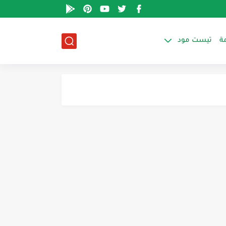
ة
تيست مود