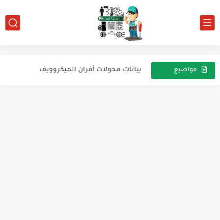
للارشيف ثلاجة westpoint
ما هي الاستفادة من صمام التمدد الحراري
للارشيف ثلاجه جولدي 16قدم نو فروست
بيانات محولات أفران الميكروويف
مواضيع
عشوائية
للارشيف ثلاجه بيسك tn1900
للأرشيف تلاجة إلكتروستار ديفروست 339 لتر فريون R600
فريزر افقي
الفرق بين مخطط الامريكى واليبانى لى دائرة النوفروست
شحن الثلاجة من قواعد نجاح الشحن
تلاجه سامسونج للارشيف