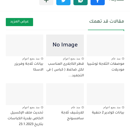
مقالات قد تهمك
عرض المزيد
منذ عام
منذ بضع اعوام
منذ بضع اعوام
موصفات الثلاجة توشييا
قطر الكابلارى المناسب
بيانات ثلاجة وفريزر
موديلات
لكل ضاغط ( كباس ) فى
الاسكا
التجميد...
منذ بضع اعوام
منذ عام
منذ بضع اعوام
بيانات كولدير 2 حنفية
للارشيف ثلاجة
تحديث ملف الإكسيل
سامسونج
الخاص بقدرة الكباسات
بتاريخ 23.1.2023