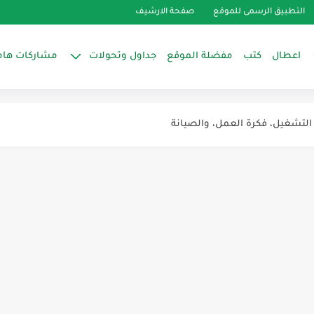
التطبيق الرسمى للموقع
صفحة الارشيف
اعطال
كتب
مفضلة الموقع
جداول وتحولات
مشاركات هام
يف المركزي:
 أنظمة التبريد والتكييف (HVAC)
ه: المكونات وآلية العمل
اه الكهربائية: وظيفته وأهميته
 قبل الاستخدام
: هل يمكننا العيش في مدن مكيفة بالكامل؟