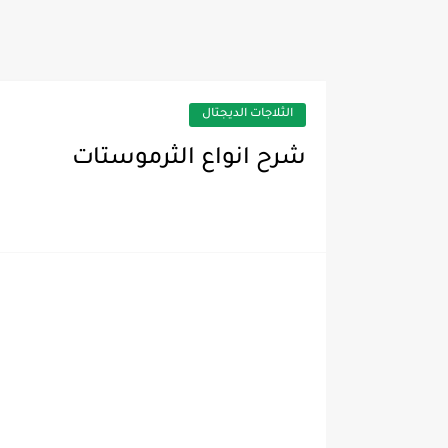
تطبيق معرفة قدرة الضاغط C Compressor Capacity
الثلاجات الديجتال
شرح انواع الثرموستات