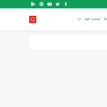
ة
تيست مود