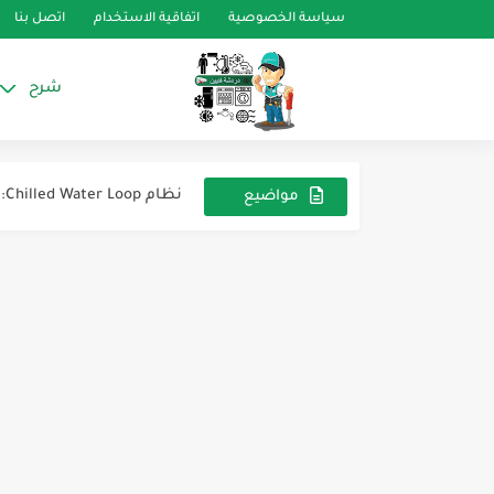
سياسة الخصوصية
اتفاقية الاستخدام
اتصل بنا
شرح
شرح كامل عن نظامي التكي
معلومات أساسية عن الضغط في
نظام Chilled Water Loop: التشغيل، فكرة العمل، والصيانة
مواضيع
عشوائية
دليل شامل عن مبردات الميا
أنظمة التبريد البديلة
صمام الأمان في سخانة المي
كيفية تجهيز الدفاية الزيتية
تقنيات التبريد المستقبلية
غاز التبريد R438A (فريون MO99)