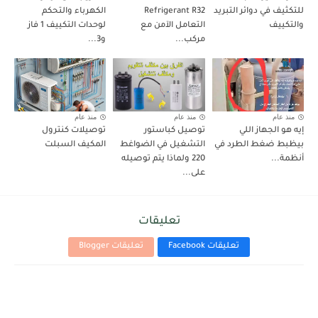
للتكثيف في دوائر التبريد
Refrigerant R32
الكهرباء والتحكم
والتكييف
التعامل الآمن مع
لوحدات التكييف 1 فاز
مركب...
و3...
منذ عام
منذ عام
منذ عام
إيه هو الجهاز اللي
توصيل كباستور
توصيلات كنترول
بيظبط ضغط الطرد في
التشغيل في الضواغط
المكيف السبلت
أنظمة...
220 ولماذا يتم توصيله
على...
تعليقات
تعليقات Facebook
تعليقات Blogger